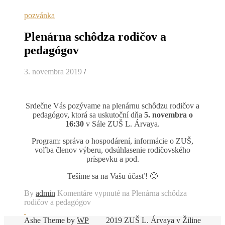
pozvánka
Plenárna schôdza rodičov a
pedagógov
3. novembra 2019
/
Srdečne Vás pozývame na plenárnu schôdzu rodičov a
pedagógov, ktorá sa uskutoční dňa
5. novembra o
16:30
v Sále ZUŠ L. Árvaya.
Program: správa o hospodárení, informácie o ZUŠ,
voľba členov výberu, odsúhlasenie rodičovského
príspevku a pod.
Tešíme sa na Vašu účasť! 🙂
By
admin
Komentáre vypnuté
na Plenárna schôdza
rodičov a pedagógov
Ashe Theme by
WP
2019 ZUŠ L. Árvaya v Žiline