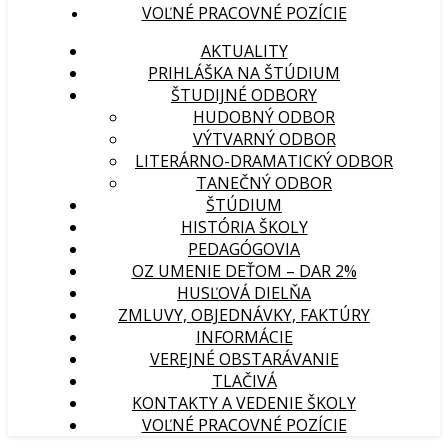
VOĽNÉ PRACOVNÉ POZÍCIE
AKTUALITY
PRIHLÁŠKA NA ŠTÚDIUM
ŠTUDIJNÉ ODBORY
HUDOBNÝ ODBOR
VÝTVARNÝ ODBOR
LITERÁRNO-DRAMATICKÝ ODBOR
TANEČNÝ ODBOR
ŠTÚDIUM
HISTÓRIA ŠKOLY
PEDAGÓGOVIA
OZ UMENIE DEŤOM – DAR 2%
HUSĽOVÁ DIELŇA
ZMLUVY, OBJEDNÁVKY, FAKTÚRY
INFORMÁCIE
VEREJNÉ OBSTARÁVANIE
TLAČIVÁ
KONTAKTY A VEDENIE ŠKOLY
VOĽNÉ PRACOVNÉ POZÍCIE