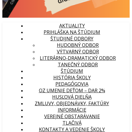
AKTUALITY
PRIHLÁŠKA NA ŠTÚDIUM
ŠTUDIJNÉ ODBORY
HUDOBNÝ ODBOR
VÝTVARNÝ ODBOR
LITERÁRNO-DRAMATICKÝ ODBOR
TANEČNÝ ODBOR
ŠTÚDIUM
HISTÓRIA ŠKOLY
PEDAGÓGOVIA
OZ UMENIE DEŤOM – DAR 2%
HUSĽOVÁ DIELŇA
ZMLUVY, OBJEDNÁVKY, FAKTÚRY
INFORMÁCIE
VEREJNÉ OBSTARÁVANIE
TLAČIVÁ
KONTAKTY A VEDENIE ŠKOLY