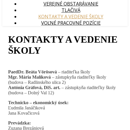
VEREJNÉ OBSTARÁVANIE
TLAČIVÁ
KONTAKTY A VEDENIE ŠKOLY
VOĽNÉ PRACOVNÉ POZÍCIE
KONTAKTY A VEDENIE
ŠKOLY
PaedDr. Beáta Vörösová
– riaditeľka školy
Mgr. Mária Malíková
– zástupkyňa riaditeľky školy
(budova – Radlinského ulica 2)
Antónia Gráfová, DiS. art.
– zástupkyňa riaditeľky školy
(budova – Dolný Val 12)
Technicko – ekonomický úsek:
Ľudmila Janáčiková
Jana Kovačicová
Prevádzka:
Zuzana Brezániová