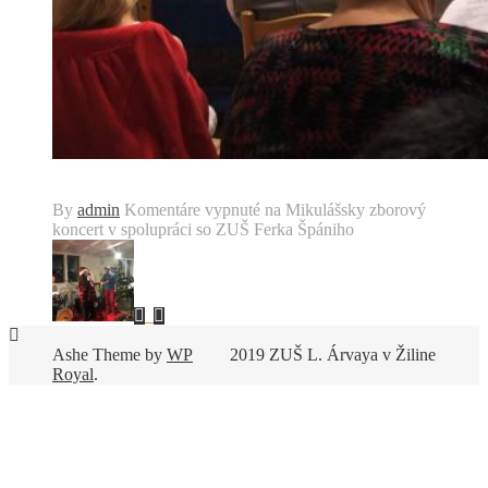
By
admin
Komentáre vypnuté
na Mikulášsky zborový
koncert v spolupráci so ZUŠ Ferka Špániho
Ashe Theme by
WP
2019 ZUŠ L. Árvaya v Žiline
Royal
.