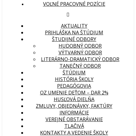
VOĽNÉ PRACOVNÉ POZÍCIE
AKTUALITY
PRIHLÁŠKA NA ŠTÚDIUM
ŠTUDIJNÉ ODBORY
HUDOBNÝ ODBOR
VÝTVARNÝ ODBOR
LITERÁRNO-DRAMATICKÝ ODBOR
TANEČNÝ ODBOR
ŠTÚDIUM
HISTÓRIA ŠKOLY
PEDAGÓGOVIA
OZ UMENIE DEŤOM – DAR 2%
HUSĽOVÁ DIELŇA
ZMLUVY, OBJEDNÁVKY, FAKTÚRY
INFORMÁCIE
VEREJNÉ OBSTARÁVANIE
TLAČIVÁ
KONTAKTY A VEDENIE ŠKOLY