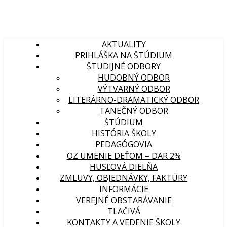
AKTUALITY
PRIHLÁŠKA NA ŠTÚDIUM
ŠTUDIJNÉ ODBORY
HUDOBNÝ ODBOR
VÝTVARNÝ ODBOR
LITERÁRNO-DRAMATICKÝ ODBOR
TANEČNÝ ODBOR
ŠTÚDIUM
HISTÓRIA ŠKOLY
PEDAGÓGOVIA
OZ UMENIE DEŤOM – DAR 2%
HUSĽOVÁ DIELŇA
ZMLUVY, OBJEDNÁVKY, FAKTÚRY
INFORMÁCIE
VEREJNÉ OBSTARÁVANIE
TLAČIVÁ
KONTAKTY A VEDENIE ŠKOLY