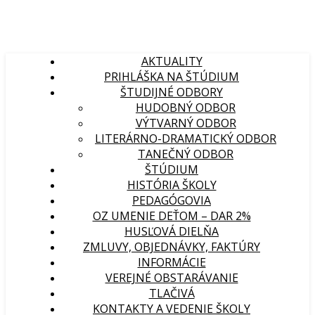
AKTUALITY
PRIHLÁŠKA NA ŠTÚDIUM
ŠTUDIJNÉ ODBORY
HUDOBNÝ ODBOR
VÝTVARNÝ ODBOR
LITERÁRNO-DRAMATICKÝ ODBOR
TANEČNÝ ODBOR
ŠTÚDIUM
HISTÓRIA ŠKOLY
PEDAGÓGOVIA
OZ UMENIE DEŤOM – DAR 2%
HUSĽOVÁ DIELŇA
ZMLUVY, OBJEDNÁVKY, FAKTÚRY
INFORMÁCIE
VEREJNÉ OBSTARÁVANIE
TLAČIVÁ
KONTAKTY A VEDENIE ŠKOLY