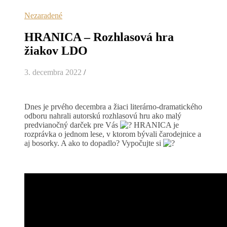
Nezaradené
HRANICA – Rozhlasová hra
žiakov LDO
3. decembra 2022
/
Dnes je prvého decembra a žiaci literárno-dramatického
odboru nahrali autorskú rozhlasovú hru ako malý
predvianočný darček pre Vás
HRANICA je
rozprávka o jednom lese, v ktorom bývali čarodejnice a
aj bosorky. A ako to dopadlo? Vypočujte si