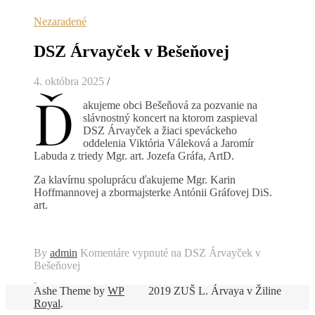
Nezaradené
DSZ Árvayček v Bešeňovej
4. októbra 2025
/
Ď
akujeme obci Bešeňová za pozvanie na
slávnostný koncert na ktorom zaspieval
DSZ Árvayček a žiaci speváckeho
oddelenia Viktória Váleková a Jaromír
Labuda z triedy Mgr. art. Jozefa Gráfa, ArtD.
Za klavírnu spoluprácu ďakujeme Mgr. Karin
Hoffmannovej a zbormajsterke Antónii Gráfovej DiS.
art.
By
admin
Komentáre vypnuté
na DSZ Árvayček v
Bešeňovej
Ashe Theme by
WP
2019 ZUŠ L. Árvaya v Žiline
Royal
.