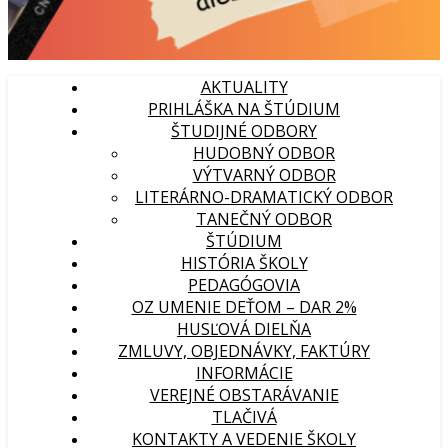
AKTUALITY
PRIHLÁŠKA NA ŠTÚDIUM
ŠTUDIJNÉ ODBORY
HUDOBNÝ ODBOR
VÝTVARNÝ ODBOR
LITERÁRNO-DRAMATICKÝ ODBOR
TANEČNÝ ODBOR
ŠTÚDIUM
HISTÓRIA ŠKOLY
PEDAGÓGOVIA
OZ UMENIE DEŤOM – DAR 2%
HUSĽOVÁ DIELŇA
ZMLUVY, OBJEDNÁVKY, FAKTÚRY
INFORMÁCIE
VEREJNÉ OBSTARÁVANIE
TLAČIVÁ
KONTAKTY A VEDENIE ŠKOLY